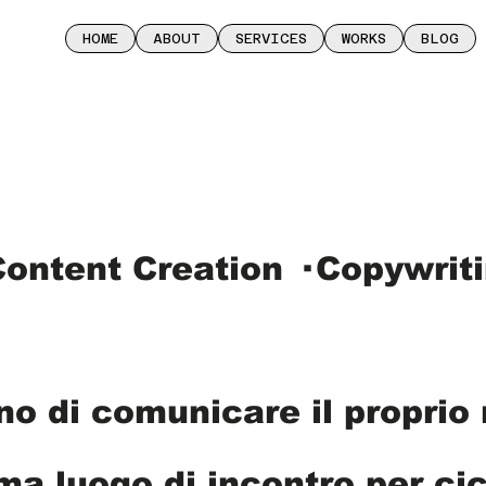
HOME
ABOUT
SERVICES
WORKS
BLOG
ontent Creation · Copywrit
 di comunicare il proprio r
a luogo di incontro per cicl