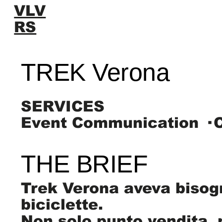
VLV
RS
TREK Verona
SERVICES
Event Communication · C
THE BRIEF
Trek Verona aveva bisogno
biciclette.
Non solo punto vendita, m